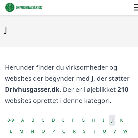
J
Herunder finder du virksomheder og
websites der begynder med
J
, der støtter
Drivhusgasser.dk
. Der er i øjeblikket
210
websites oprettet i denne kategori.
0-9
A
B
C
D
E
F
G
H
I
J
K
L
M
N
O
P
Q
R
S
T
U
V
W