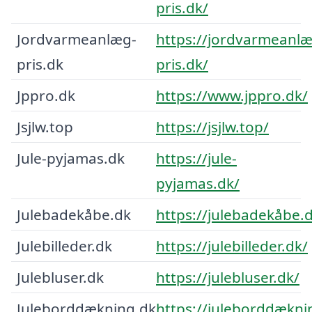
pris.dk/
Jordvarmeanlæg-
https://jordvarmeanlæ
pris.dk
pris.dk/
Jppro.dk
https://www.jppro.dk/
Jsjlw.top
https://jsjlw.top/
Jule-pyjamas.dk
https://jule-
pyjamas.dk/
Julebadekåbe.dk
https://julebadekåbe.
Julebilleder.dk
https://julebilleder.dk/
Julebluser.dk
https://julebluser.dk/
Juleborddækning.dk
https://juleborddækni