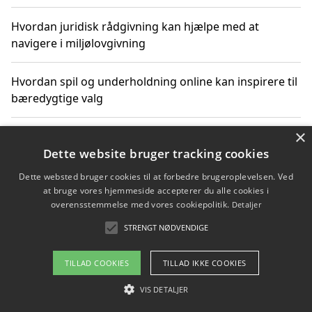
Hvordan juridisk rådgivning kan hjælpe med at
navigere i miljølovgivning
Hvordan spil og underholdning online kan inspirere til
bæredygtige valg
×
Køb produkter i danske webshops for at spare på
transport og nedbringe CO2-udledning
Dette website bruger tracking cookies
Dette websted bruger cookies til at forbedre brugeroplevelsen. Ved
at bruge vores hjemmeside accepterer du alle cookies i
overensstemmelse med vores cookiepolitik.
Detaljer
Copyright 2026 - Pilanto Aps
STRENGT NØDVENDIGE
Om / kontakt
Blog
Betingelser
TILLAD COOKIES
TILLAD IKKE COOKIES
VIS DETALJER