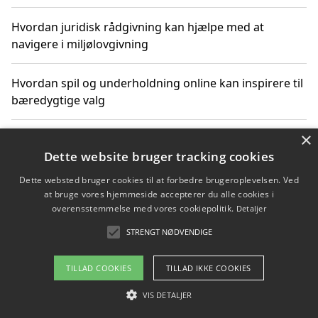
Hvordan juridisk rådgivning kan hjælpe med at
navigere i miljølovgivning
Hvordan spil og underholdning online kan inspirere til
bæredygtige valg
×
Køb produkter i danske webshops for at spare på
transport og nedbringe CO2-udledning
Dette website bruger tracking cookies
Dette websted bruger cookies til at forbedre brugeroplevelsen. Ved
at bruge vores hjemmeside accepterer du alle cookies i
overensstemmelse med vores cookiepolitik.
Detaljer
Copyright 2026 - Pilanto Aps
STRENGT NØDVENDIGE
Om / kontakt
Blog
Betingelser
TILLAD COOKIES
TILLAD IKKE COOKIES
VIS DETALJER