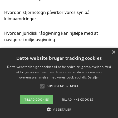
Hvordan stjernetegn påvirker vores syn på
klimaændringer
Hvordan juridisk rådgivning kan hjælpe med at
navigere i miljølovgivning
×
Hvordan spil og underholdning online kan inspirere til
Dette website bruger tracking cookies
bæredygtige valg
Dette websted bruger cookies til at forbedre brugeroplevelsen. Ved
at bruge vores hjemmeside accepterer du alle cookies i
Køb produkter i danske webshops for at spare på
overensstemmelse med vores cookiepolitik.
Detaljer
transport og nedbringe CO2-udledning
STRENGT NØDVENDIGE
TILLAD COOKIES
TILLAD IKKE COOKIES
Copyright 2026 - Pilanto Aps
VIS DETALJER
Om / kontakt
Blog
Betingelser