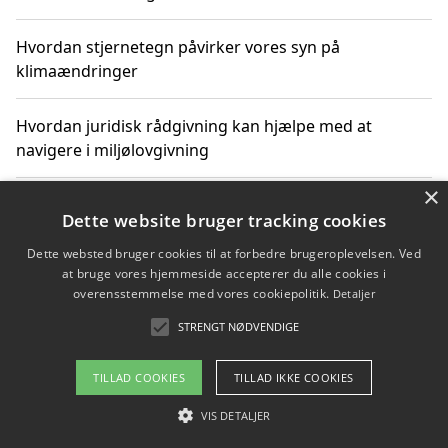
Hvordan stjernetegn påvirker vores syn på
klimaændringer
Hvordan juridisk rådgivning kan hjælpe med at
navigere i miljølovgivning
×
Hvordan spil og underholdning online kan inspirere til
Dette website bruger tracking cookies
bæredygtige valg
Dette websted bruger cookies til at forbedre brugeroplevelsen. Ved
at bruge vores hjemmeside accepterer du alle cookies i
Køb produkter i danske webshops for at spare på
overensstemmelse med vores cookiepolitik.
Detaljer
transport og nedbringe CO2-udledning
STRENGT NØDVENDIGE
TILLAD COOKIES
TILLAD IKKE COOKIES
Copyright 2026 - Pilanto Aps
VIS DETALJER
Om / kontakt
Blog
Betingelser