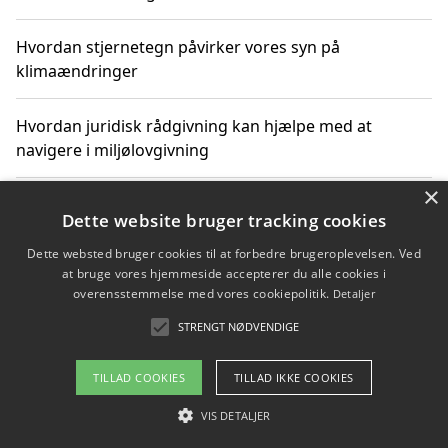
Hvordan stjernetegn påvirker vores syn på
klimaændringer
Hvordan juridisk rådgivning kan hjælpe med at
navigere i miljølovgivning
×
Hvordan spil og underholdning online kan inspirere til
Dette website bruger tracking cookies
bæredygtige valg
Dette websted bruger cookies til at forbedre brugeroplevelsen. Ved
at bruge vores hjemmeside accepterer du alle cookies i
Køb produkter i danske webshops for at spare på
overensstemmelse med vores cookiepolitik.
Detaljer
transport og nedbringe CO2-udledning
STRENGT NØDVENDIGE
TILLAD COOKIES
TILLAD IKKE COOKIES
Copyright 2026 - Pilanto Aps
VIS DETALJER
Om / kontakt
Blog
Betingelser