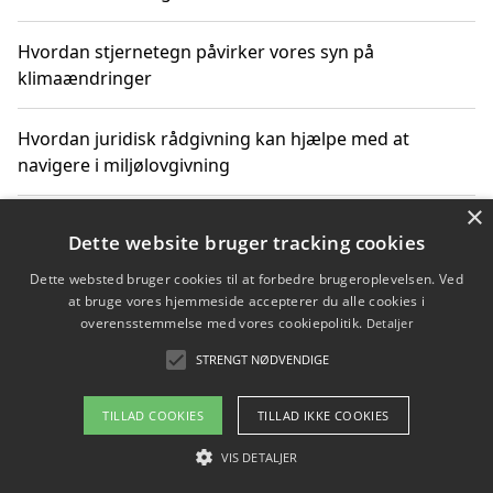
Hvordan stjernetegn påvirker vores syn på
klimaændringer
Hvordan juridisk rådgivning kan hjælpe med at
navigere i miljølovgivning
×
Hvordan spil og underholdning online kan inspirere til
Dette website bruger tracking cookies
bæredygtige valg
Dette websted bruger cookies til at forbedre brugeroplevelsen. Ved
at bruge vores hjemmeside accepterer du alle cookies i
Køb produkter i danske webshops for at spare på
overensstemmelse med vores cookiepolitik.
Detaljer
transport og nedbringe CO2-udledning
STRENGT NØDVENDIGE
TILLAD COOKIES
TILLAD IKKE COOKIES
Copyright 2026 - Pilanto Aps
VIS DETALJER
Om / kontakt
Blog
Betingelser