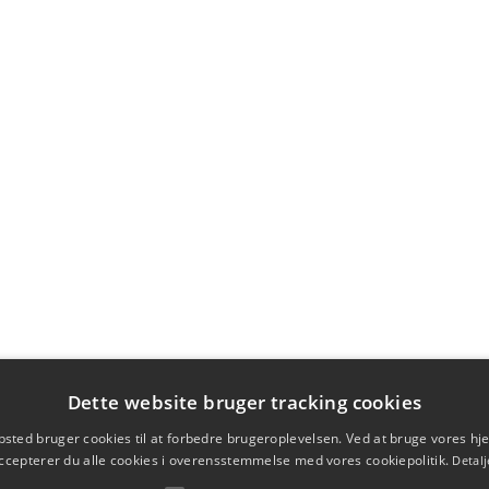
Dette website bruger tracking cookies
sted bruger cookies til at forbedre brugeroplevelsen. Ved at bruge vores 
ccepterer du alle cookies i overensstemmelse med vores cookiepolitik.
Detalj