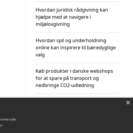
Hvordan juridisk rådgivning kan
hjælpe med at navigere i
miljølovgivning
Hvordan spil og underholdning
online kan inspirere til bæredygtige
valg
Køb produkter i danske webshops
for at spare på transport og
nedbringe CO2-udledning
×
hjemmeside
Om / kontakt
Blog
Betingelser
er