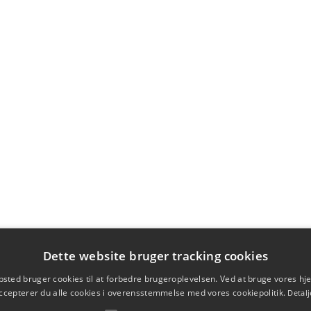
Dette website bruger tracking cookies
sted bruger cookies til at forbedre brugeroplevelsen. Ved at bruge vores 
ccepterer du alle cookies i overensstemmelse med vores cookiepolitik.
Detalj