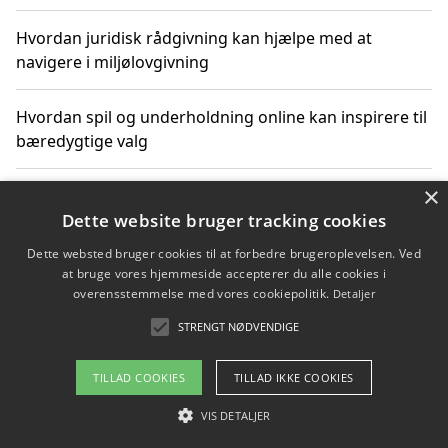
Hvordan juridisk rådgivning kan hjælpe med at
navigere i miljølovgivning
Hvordan spil og underholdning online kan inspirere til
bæredygtige valg
×
Køb produkter i danske webshops for at spare på
transport og nedbringe CO2-udledning
Dette website bruger tracking cookies
Dette websted bruger cookies til at forbedre brugeroplevelsen. Ved
at bruge vores hjemmeside accepterer du alle cookies i
overensstemmelse med vores cookiepolitik.
Detaljer
Copyright 2026 - Pilanto Aps
STRENGT NØDVENDIGE
Om / kontakt
Blog
Betingelser
TILLAD COOKIES
TILLAD IKKE COOKIES
VIS DETALJER