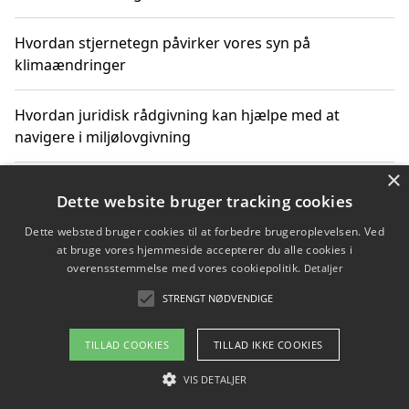
Hvordan stjernetegn påvirker vores syn på
klimaændringer
Hvordan juridisk rådgivning kan hjælpe med at
navigere i miljølovgivning
×
Hvordan spil og underholdning online kan inspirere til
Dette website bruger tracking cookies
bæredygtige valg
Dette websted bruger cookies til at forbedre brugeroplevelsen. Ved
at bruge vores hjemmeside accepterer du alle cookies i
Køb produkter i danske webshops for at spare på
overensstemmelse med vores cookiepolitik.
Detaljer
transport og nedbringe CO2-udledning
STRENGT NØDVENDIGE
TILLAD COOKIES
TILLAD IKKE COOKIES
Copyright 2026 - Pilanto Aps
VIS DETALJER
Om / kontakt
Blog
Betingelser