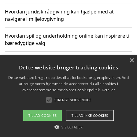
Hvordan juridisk rådgivning kan hjælpe med at
navigere i miljølovgivning
Hvordan spil og underholdning online kan inspirere til
bæredygtige valg
×
Køb produkter i danske webshops for at spare på
transport og nedbringe CO2-udledning
Dette website bruger tracking cookies
Dette websted bruger cookies til at forbedre brugeroplevelsen. Ved
at bruge vores hjemmeside accepterer du alle cookies i
overensstemmelse med vores cookiepolitik.
Detaljer
Copyright 2026 - Pilanto Aps
STRENGT NØDVENDIGE
Om / kontakt
Blog
Betingelser
TILLAD COOKIES
TILLAD IKKE COOKIES
VIS DETALJER