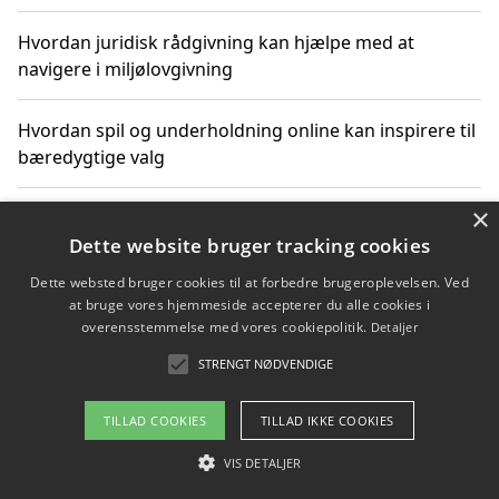
Hvordan juridisk rådgivning kan hjælpe med at
navigere i miljølovgivning
Hvordan spil og underholdning online kan inspirere til
bæredygtige valg
×
Køb produkter i danske webshops for at spare på
transport og nedbringe CO2-udledning
Dette website bruger tracking cookies
Dette websted bruger cookies til at forbedre brugeroplevelsen. Ved
at bruge vores hjemmeside accepterer du alle cookies i
overensstemmelse med vores cookiepolitik.
Detaljer
Copyright 2026 - Pilanto Aps
STRENGT NØDVENDIGE
Om / kontakt
Blog
Betingelser
TILLAD COOKIES
TILLAD IKKE COOKIES
VIS DETALJER