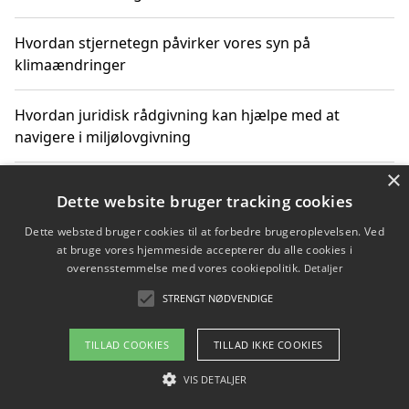
Hvordan stjernetegn påvirker vores syn på
klimaændringer
Hvordan juridisk rådgivning kan hjælpe med at
navigere i miljølovgivning
×
Hvordan spil og underholdning online kan inspirere til
Dette website bruger tracking cookies
bæredygtige valg
Dette websted bruger cookies til at forbedre brugeroplevelsen. Ved
at bruge vores hjemmeside accepterer du alle cookies i
Køb produkter i danske webshops for at spare på
overensstemmelse med vores cookiepolitik.
Detaljer
transport og nedbringe CO2-udledning
STRENGT NØDVENDIGE
TILLAD COOKIES
TILLAD IKKE COOKIES
Copyright 2026 - Pilanto Aps
VIS DETALJER
Om / kontakt
Blog
Betingelser