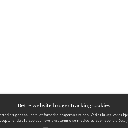
Dette website bruger tracking cookies
sted bruger cookies til at forbedre brugeroplevelsen. Ved at bruge vores 
ccepterer du alle cookies i overensstemmelse med vores cookiepolitik.
Detalj