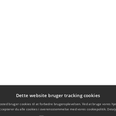
Dette website bruger tracking cookies
sted bruger cookies til at forbedre brugeroplevelsen. Ved at bruge vores 
ccepterer du alle cookies i overensstemmelse med vores cookiepolitik.
Detalj