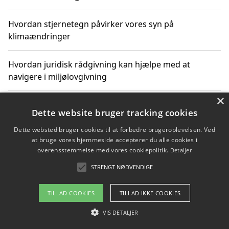
Hvordan stjernetegn påvirker vores syn på
klimaændringer
Hvordan juridisk rådgivning kan hjælpe med at
navigere i miljølovgivning
×
Hvordan spil og underholdning online kan inspirere til
Dette website bruger tracking cookies
bæredygtige valg
Dette websted bruger cookies til at forbedre brugeroplevelsen. Ved
at bruge vores hjemmeside accepterer du alle cookies i
Køb produkter i danske webshops for at spare på
overensstemmelse med vores cookiepolitik.
Detaljer
transport og nedbringe CO2-udledning
STRENGT NØDVENDIGE
TILLAD COOKIES
TILLAD IKKE COOKIES
Copyright 2026 - Pilanto Aps
VIS DETALJER
Om / kontakt
Blog
Betingelser