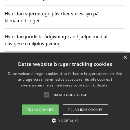
Hvordan stjernetegn påvirker vores syn på
klimaændringer
Hvordan juridisk rådgivning kan hjælpe med at
navigere i miljølovgivning
×
Hvordan spil og underholdning online kan inspirere til
Dette website bruger tracking cookies
bæredygtige valg
Dette websted bruger cookies til at forbedre brugeroplevelsen. Ved
at bruge vores hjemmeside accepterer du alle cookies i
Køb produkter i danske webshops for at spare på
overensstemmelse med vores cookiepolitik.
Detaljer
transport og nedbringe CO2-udledning
STRENGT NØDVENDIGE
TILLAD COOKIES
TILLAD IKKE COOKIES
Copyright 2026 - Pilanto Aps
VIS DETALJER
Om / kontakt
Blog
Betingelser