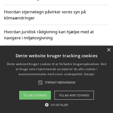
Hvordan stjernetegn påvirker vores syn på
klimaændringer
Hvordan juridisk rådgivning kan hjælpe med at
navigere i miljølovgivning
×
Hvordan spil og underholdning online kan inspirere til
Dette website bruger tracking cookies
bæredygtige valg
Dette websted bruger cookies til at forbedre brugeroplevelsen. Ved
at bruge vores hjemmeside accepterer du alle cookies i
Køb produkter i danske webshops for at spare på
overensstemmelse med vores cookiepolitik.
Detaljer
transport og nedbringe CO2-udledning
STRENGT NØDVENDIGE
TILLAD COOKIES
TILLAD IKKE COOKIES
Copyright 2026 - Pilanto Aps
VIS DETALJER
Om / kontakt
Blog
Betingelser