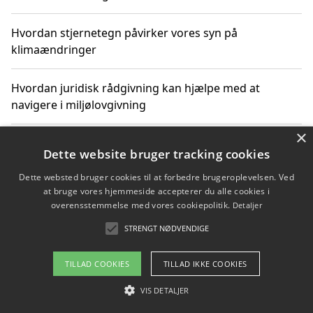
Hvordan stjernetegn påvirker vores syn på
klimaændringer
Hvordan juridisk rådgivning kan hjælpe med at
navigere i miljølovgivning
×
Hvordan spil og underholdning online kan inspirere til
Dette website bruger tracking cookies
bæredygtige valg
Dette websted bruger cookies til at forbedre brugeroplevelsen. Ved
at bruge vores hjemmeside accepterer du alle cookies i
Køb produkter i danske webshops for at spare på
overensstemmelse med vores cookiepolitik.
Detaljer
transport og nedbringe CO2-udledning
STRENGT NØDVENDIGE
TILLAD COOKIES
TILLAD IKKE COOKIES
Copyright 2026 - Pilanto Aps
VIS DETALJER
Om / kontakt
Blog
Betingelser