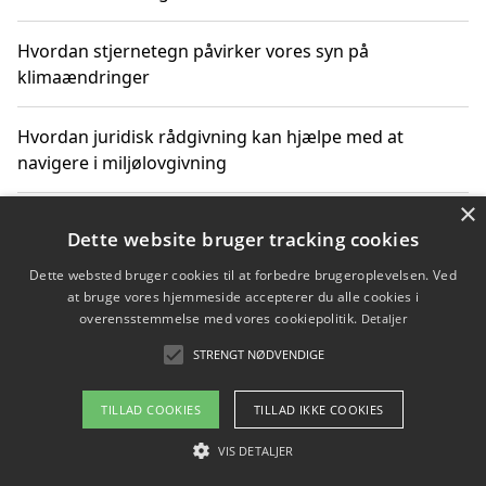
Hvordan stjernetegn påvirker vores syn på
klimaændringer
Hvordan juridisk rådgivning kan hjælpe med at
navigere i miljølovgivning
×
Hvordan spil og underholdning online kan inspirere til
Dette website bruger tracking cookies
bæredygtige valg
Dette websted bruger cookies til at forbedre brugeroplevelsen. Ved
at bruge vores hjemmeside accepterer du alle cookies i
Køb produkter i danske webshops for at spare på
overensstemmelse med vores cookiepolitik.
Detaljer
transport og nedbringe CO2-udledning
STRENGT NØDVENDIGE
TILLAD COOKIES
TILLAD IKKE COOKIES
Copyright 2026 - Pilanto Aps
VIS DETALJER
Om / kontakt
Blog
Betingelser