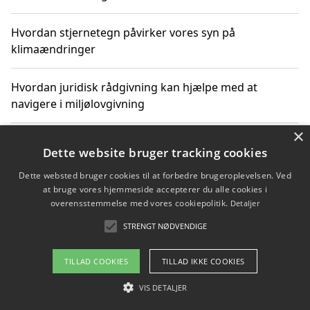
Hvordan stjernetegn påvirker vores syn på
klimaændringer
Hvordan juridisk rådgivning kan hjælpe med at
navigere i miljølovgivning
×
Hvordan spil og underholdning online kan inspirere til
Dette website bruger tracking cookies
bæredygtige valg
Dette websted bruger cookies til at forbedre brugeroplevelsen. Ved
at bruge vores hjemmeside accepterer du alle cookies i
Køb produkter i danske webshops for at spare på
overensstemmelse med vores cookiepolitik.
Detaljer
transport og nedbringe CO2-udledning
STRENGT NØDVENDIGE
TILLAD COOKIES
TILLAD IKKE COOKIES
Copyright 2026 - Pilanto Aps
VIS DETALJER
Om / kontakt
Blog
Betingelser