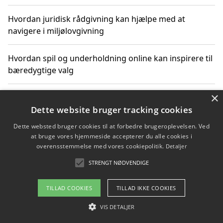
Hvordan juridisk rådgivning kan hjælpe med at
navigere i miljølovgivning
Hvordan spil og underholdning online kan inspirere til
bæredygtige valg
×
Køb produkter i danske webshops for at spare på
transport og nedbringe CO2-udledning
Dette website bruger tracking cookies
Dette websted bruger cookies til at forbedre brugeroplevelsen. Ved
at bruge vores hjemmeside accepterer du alle cookies i
overensstemmelse med vores cookiepolitik.
Detaljer
Copyright 2026 - Pilanto Aps
STRENGT NØDVENDIGE
Om / kontakt
Blog
Betingelser
TILLAD COOKIES
TILLAD IKKE COOKIES
VIS DETALJER