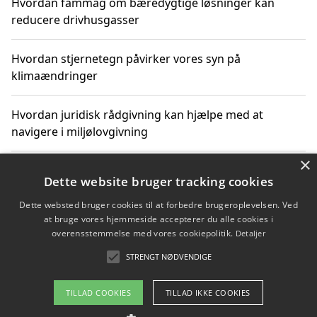
Hvordan fammag om bæredygtige løsninger kan
reducere drivhusgasser
Hvordan stjernetegn påvirker vores syn på
klimaændringer
Hvordan juridisk rådgivning kan hjælpe med at
navigere i miljølovgivning
×
Hvordan spil og underholdning online kan inspirere til
Dette website bruger tracking cookies
bæredygtige valg
Dette websted bruger cookies til at forbedre brugeroplevelsen. Ved
at bruge vores hjemmeside accepterer du alle cookies i
Køb produkter i danske webshops for at spare på
overensstemmelse med vores cookiepolitik.
Detaljer
transport og nedbringe CO2-udledning
STRENGT NØDVENDIGE
TILLAD COOKIES
TILLAD IKKE COOKIES
Copyright 2026 - Pilanto Aps