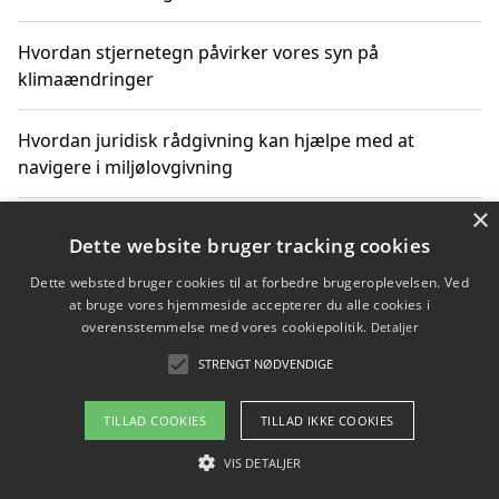
Hvordan stjernetegn påvirker vores syn på
klimaændringer
Hvordan juridisk rådgivning kan hjælpe med at
navigere i miljølovgivning
×
Hvordan spil og underholdning online kan inspirere til
Dette website bruger tracking cookies
bæredygtige valg
Dette websted bruger cookies til at forbedre brugeroplevelsen. Ved
at bruge vores hjemmeside accepterer du alle cookies i
Køb produkter i danske webshops for at spare på
overensstemmelse med vores cookiepolitik.
Detaljer
transport og nedbringe CO2-udledning
STRENGT NØDVENDIGE
TILLAD COOKIES
TILLAD IKKE COOKIES
Copyright 2026 - Pilanto Aps
VIS DETALJER
Om / kontakt
Blog
Betingelser