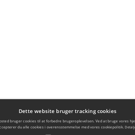
Dette website bruger tracking cookies
sted bruger cookies til at forbedre brugeroplevelsen. Ved at bruge vores 
ccepterer du alle cookies i overensstemmelse med vores cookiepolitik.
Detalj