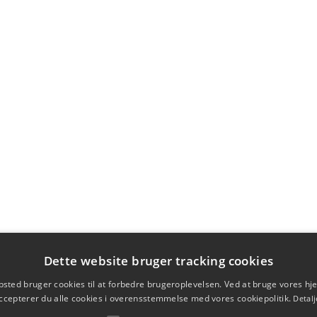
Dette website bruger tracking cookies
sted bruger cookies til at forbedre brugeroplevelsen. Ved at bruge vores 
ccepterer du alle cookies i overensstemmelse med vores cookiepolitik.
Detalj