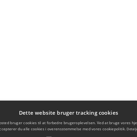
Dette website bruger tracking cookies
sted bruger cookies til at forbedre brugeroplevelsen. Ved at bruge vores 
ccepterer du alle cookies i overensstemmelse med vores cookiepolitik.
Detalj