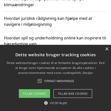
klimaændringer
Hvordan juridisk rådgivning kan hjælpe med at
navigere i miljølovgivning
Hvordan spil og underholdning online kan inspirere til
bæredygtige valg
×
Dette website bruger tracking cookies
Køb produkter i danske webshops for at spare på
transport og nedbringe CO2-udledning
Dette websted bruger cookies til at forbedre brugeroplevelsen. Ved
at bruge vores hjemmeside accepterer du alle cookies i
overensstemmelse med vores cookiepolitik.
Detaljer
STRENGT NØDVENDIGE
Copyright 2026 - Pilanto Aps
Om / kontakt
Blog
Betingelser
TILLAD COOKIES
TILLAD IKKE COOKIES
VIS DETALJER