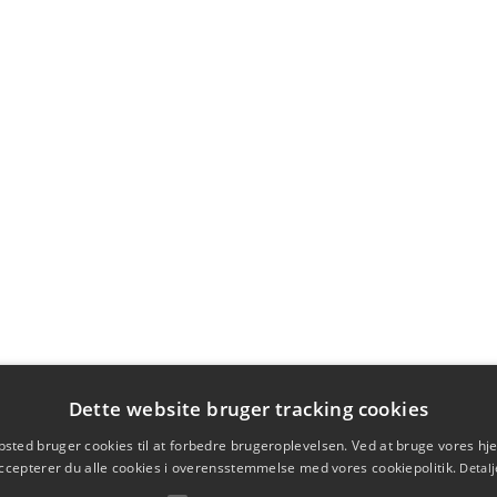
Dette website bruger tracking cookies
sted bruger cookies til at forbedre brugeroplevelsen. Ved at bruge vores 
ccepterer du alle cookies i overensstemmelse med vores cookiepolitik.
Detalj