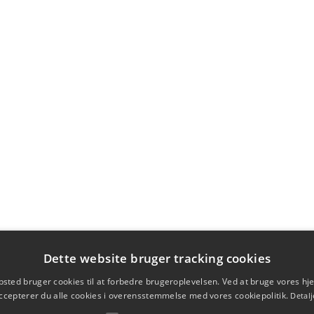
Dette website bruger tracking cookies
sted bruger cookies til at forbedre brugeroplevelsen. Ved at bruge vores 
ccepterer du alle cookies i overensstemmelse med vores cookiepolitik.
Detalj