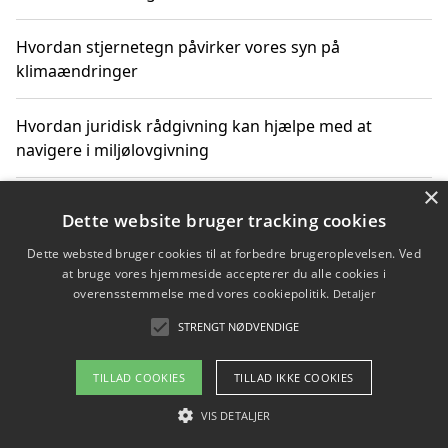
Hvordan stjernetegn påvirker vores syn på
klimaændringer
Hvordan juridisk rådgivning kan hjælpe med at
navigere i miljølovgivning
×
Hvordan spil og underholdning online kan inspirere til
Dette website bruger tracking cookies
bæredygtige valg
Dette websted bruger cookies til at forbedre brugeroplevelsen. Ved
at bruge vores hjemmeside accepterer du alle cookies i
Køb produkter i danske webshops for at spare på
overensstemmelse med vores cookiepolitik.
Detaljer
transport og nedbringe CO2-udledning
STRENGT NØDVENDIGE
TILLAD COOKIES
TILLAD IKKE COOKIES
Copyright 2026 - Pilanto Aps
VIS DETALJER
Om / kontakt
Blog
Betingelser