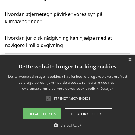
Hvordan stjernetegn påvirker vores syn på
klimaændringer
Hvordan juridisk rådgivning kan hjælpe med at
navigere i miljølovgivning
×
Hvordan spil og underholdning online kan inspirere til
Dette website bruger tracking cookies
bæredygtige valg
Dette websted bruger cookies til at forbedre brugeroplevelsen. Ved
at bruge vores hjemmeside accepterer du alle cookies i
Køb produkter i danske webshops for at spare på
overensstemmelse med vores cookiepolitik.
Detaljer
transport og nedbringe CO2-udledning
STRENGT NØDVENDIGE
TILLAD COOKIES
TILLAD IKKE COOKIES
Copyright 2026 - Pilanto Aps
VIS DETALJER
Om / kontakt
Blog
Betingelser