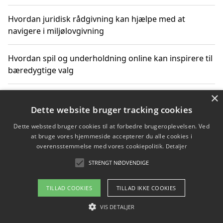
Hvordan juridisk rådgivning kan hjælpe med at
navigere i miljølovgivning
Hvordan spil og underholdning online kan inspirere til
bæredygtige valg
×
Køb produkter i danske webshops for at spare på
transport og nedbringe CO2-udledning
Dette website bruger tracking cookies
Dette websted bruger cookies til at forbedre brugeroplevelsen. Ved
at bruge vores hjemmeside accepterer du alle cookies i
overensstemmelse med vores cookiepolitik.
Detaljer
Copyright 2026 - Pilanto Aps
STRENGT NØDVENDIGE
Om / kontakt
Blog
Betingelser
TILLAD COOKIES
TILLAD IKKE COOKIES
VIS DETALJER