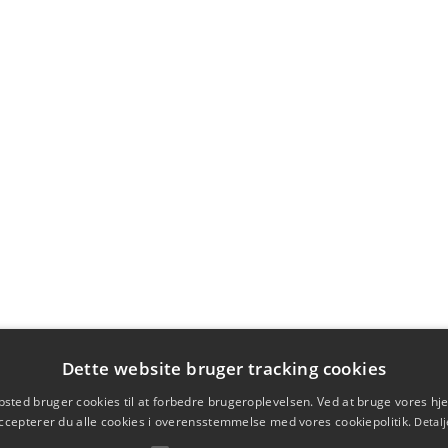
Dette website bruger tracking cookies
sted bruger cookies til at forbedre brugeroplevelsen. Ved at bruge vores 
ccepterer du alle cookies i overensstemmelse med vores cookiepolitik.
Detalj