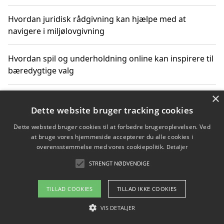
Hvordan juridisk rådgivning kan hjælpe med at
navigere i miljølovgivning
Hvordan spil og underholdning online kan inspirere til
bæredygtige valg
×
Køb produkter i danske webshops for at spare på
transport og nedbringe CO2-udledning
Dette website bruger tracking cookies
Dette websted bruger cookies til at forbedre brugeroplevelsen. Ved
at bruge vores hjemmeside accepterer du alle cookies i
overensstemmelse med vores cookiepolitik.
Detaljer
Copyright 2026 - Pilanto Aps
STRENGT NØDVENDIGE
Om / kontakt
Blog
Betingelser
TILLAD COOKIES
TILLAD IKKE COOKIES
VIS DETALJER