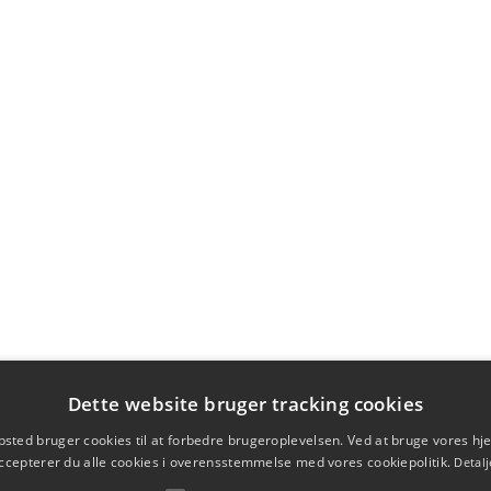
Dette website bruger tracking cookies
sted bruger cookies til at forbedre brugeroplevelsen. Ved at bruge vores 
ccepterer du alle cookies i overensstemmelse med vores cookiepolitik.
Detalj