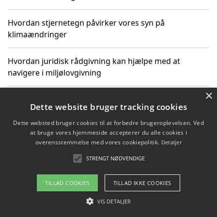
Hvordan stjernetegn påvirker vores syn på
klimaændringer
Hvordan juridisk rådgivning kan hjælpe med at
navigere i miljølovgivning
×
Hvordan spil og underholdning online kan inspirere til
Dette website bruger tracking cookies
bæredygtige valg
Dette websted bruger cookies til at forbedre brugeroplevelsen. Ved
at bruge vores hjemmeside accepterer du alle cookies i
Køb produkter i danske webshops for at spare på
overensstemmelse med vores cookiepolitik.
Detaljer
transport og nedbringe CO2-udledning
STRENGT NØDVENDIGE
TILLAD COOKIES
TILLAD IKKE COOKIES
Copyright 2026 - Pilanto Aps
VIS DETALJER
Om / kontakt
Blog
Betingelser