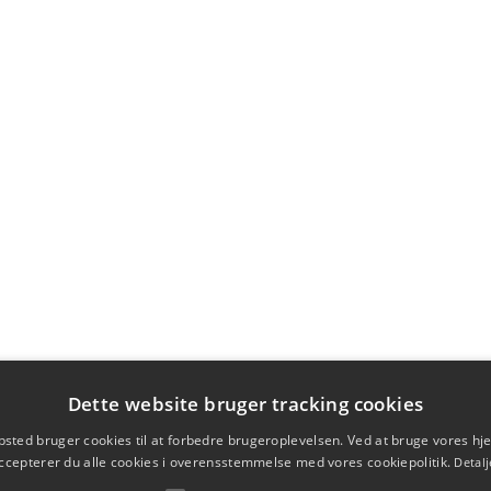
Dette website bruger tracking cookies
sted bruger cookies til at forbedre brugeroplevelsen. Ved at bruge vores 
ccepterer du alle cookies i overensstemmelse med vores cookiepolitik.
Detalj