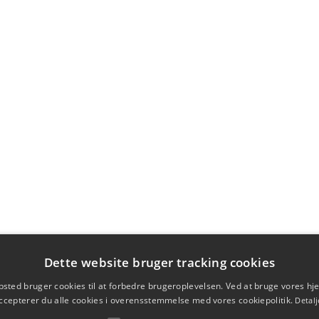
Dette website bruger tracking cookies
sted bruger cookies til at forbedre brugeroplevelsen. Ved at bruge vores 
ccepterer du alle cookies i overensstemmelse med vores cookiepolitik.
Detalj