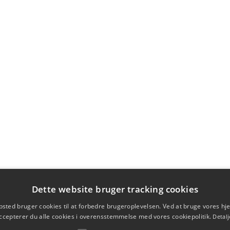
Dette website bruger tracking cookies
sted bruger cookies til at forbedre brugeroplevelsen. Ved at bruge vores 
ccepterer du alle cookies i overensstemmelse med vores cookiepolitik.
Detalj