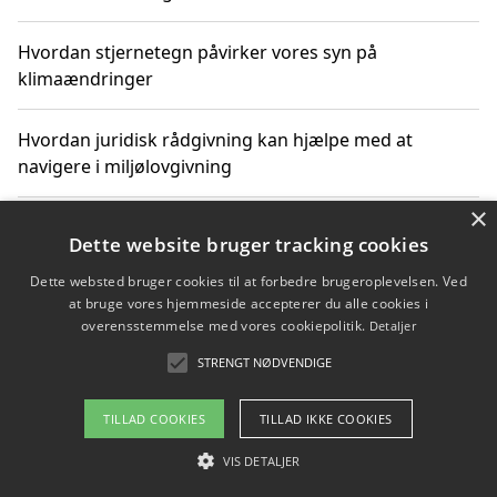
Hvordan stjernetegn påvirker vores syn på
klimaændringer
Hvordan juridisk rådgivning kan hjælpe med at
navigere i miljølovgivning
×
Hvordan spil og underholdning online kan inspirere til
Dette website bruger tracking cookies
bæredygtige valg
Dette websted bruger cookies til at forbedre brugeroplevelsen. Ved
at bruge vores hjemmeside accepterer du alle cookies i
Køb produkter i danske webshops for at spare på
overensstemmelse med vores cookiepolitik.
Detaljer
transport og nedbringe CO2-udledning
STRENGT NØDVENDIGE
TILLAD COOKIES
TILLAD IKKE COOKIES
Copyright 2026 - Pilanto Aps
VIS DETALJER
Om / kontakt
Blog
Betingelser