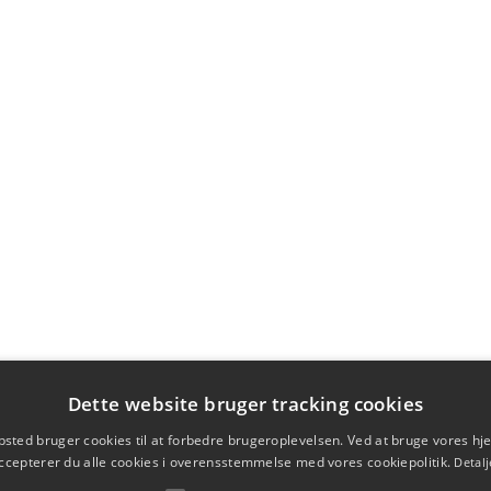
Dette website bruger tracking cookies
sted bruger cookies til at forbedre brugeroplevelsen. Ved at bruge vores 
ccepterer du alle cookies i overensstemmelse med vores cookiepolitik.
Detalj