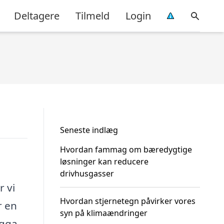
Deltagere
Tilmeld
Login
Seneste indlæg
Hvordan fammag om bæredygtige
løsninger kan reducere
drivhusgasser
 vi
Hvordan stjernetegn påvirker vores
r en
syn på klimaændringer
ägga