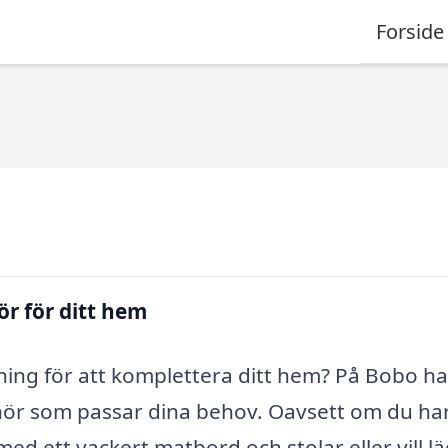
Forside
r för ditt hem
ing för att komplettera ditt hem? På Bobo har
hör som passar dina behov. Oavsett om du ha
d ett vackert matbord och stolar eller vill l