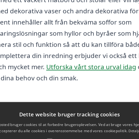
g med dekorativa vaser och andra dekorativa fö
ment innehåller allt från bekväma soffor som
förvaringslösningar som hyllor och byråer som h
era stil och funktion så att du kan tillföra båd
komplettera din inredning erbjuder vi också ett
och mycket mer.
Utforska vårt stora urval idag
 dina behov och din smak.
Dette website bruger tracking cookies
sted bruger cookies til at forbedre brugeroplevelsen. Ved at bruge vores 
ccepterer du alle cookies i overensstemmelse med vores cookiepolitik.
Detalj