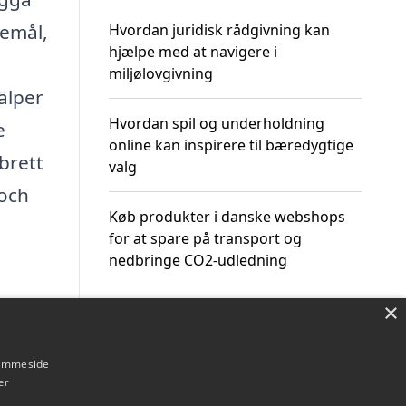
remål,
Hvordan juridisk rådgivning kan
hjælpe med at navigere i
miljølovgivning
jälper
Hvordan spil og underholdning
e
online kan inspirere til bæredygtige
 brett
valg
och
Køb produkter i danske webshops
for at spare på transport og
nedbringe CO2-udledning
×
hjemmeside
er
Om / kontakt
Blog
Betingelser