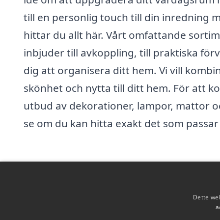
till en personlig touch till din inrednin
hittar du allt här. Vårt omfattande sorti
inbjuder till avkoppling, till praktiska 
dig att organisera ditt hem. Vi vill kombin
skönhet och nytta till ditt hem. För att 
utbud av dekorationer, lampor, mattor 
se om du kan hitta exakt det som passar
https://bobohome.se/
Dette web
a
Copyright 2026 - Pilanto Aps