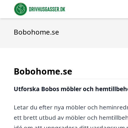
Bobohome.se
Bobohome.se
Utforska Bobos möbler och hemtillbehö
Letar du efter nya möbler och heminredn
ett brett utbud av möbler och hemtillbe
idé om att uppgradera ditt vardagsrum me