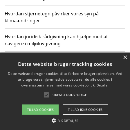
Hvordan stjernetegn påvirker vores syn på
klimaændringer
Hvordan juridisk rådgivning kan hjælpe med at
navigere i miljølovgivning
×
Hvordan spil og underholdning online kan inspirere til
Dette website bruger tracking cookies
bæredygtige valg
Dette websted bruger cookies til at forbedre brugeroplevelsen. Ved
at bruge vores hjemmeside accepterer du alle cookies i
Køb produkter i danske webshops for at spare på
overensstemmelse med vores cookiepolitik.
Detaljer
transport og nedbringe CO2-udledning
STRENGT NØDVENDIGE
TILLAD COOKIES
TILLAD IKKE COOKIES
Copyright 2026 - Pilanto Aps
VIS DETALJER
Om / kontakt
Blog
Betingelser