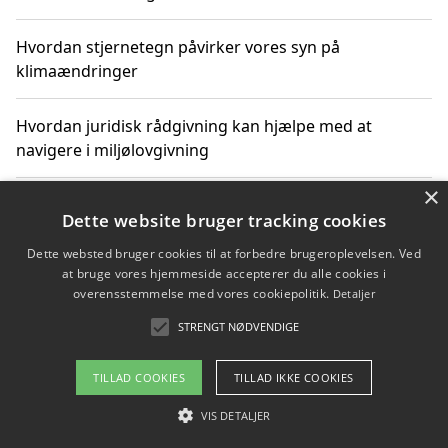
Hvordan stjernetegn påvirker vores syn på
klimaændringer
Hvordan juridisk rådgivning kan hjælpe med at
navigere i miljølovgivning
×
Hvordan spil og underholdning online kan inspirere til
Dette website bruger tracking cookies
bæredygtige valg
Dette websted bruger cookies til at forbedre brugeroplevelsen. Ved
at bruge vores hjemmeside accepterer du alle cookies i
Køb produkter i danske webshops for at spare på
overensstemmelse med vores cookiepolitik.
Detaljer
transport og nedbringe CO2-udledning
STRENGT NØDVENDIGE
TILLAD COOKIES
TILLAD IKKE COOKIES
Copyright 2026 - Pilanto Aps
VIS DETALJER
Om / kontakt
Blog
Betingelser