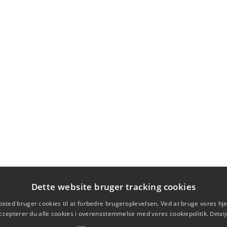
Dette website bruger tracking cookies
sted bruger cookies til at forbedre brugeroplevelsen. Ved at bruge vores 
ccepterer du alle cookies i overensstemmelse med vores cookiepolitik.
Detalj