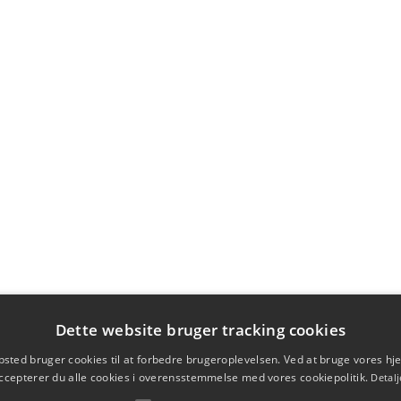
Dette website bruger tracking cookies
sted bruger cookies til at forbedre brugeroplevelsen. Ved at bruge vores 
ccepterer du alle cookies i overensstemmelse med vores cookiepolitik.
Detalj