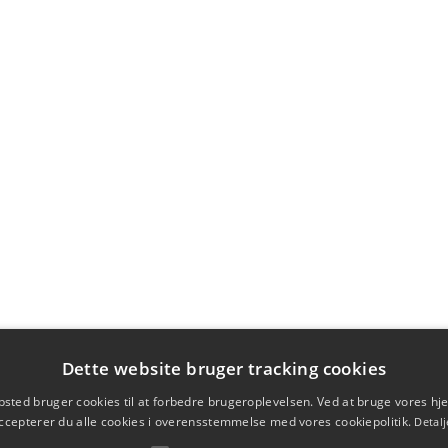
Dette website bruger tracking cookies
sted bruger cookies til at forbedre brugeroplevelsen. Ved at bruge vores 
ccepterer du alle cookies i overensstemmelse med vores cookiepolitik.
Detalj