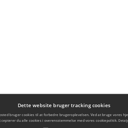
Dette website bruger tracking cookies
sted bruger cookies til at forbedre brugeroplevelsen. Ved at bruge vores 
ccepterer du alle cookies i overensstemmelse med vores cookiepolitik.
Detalj